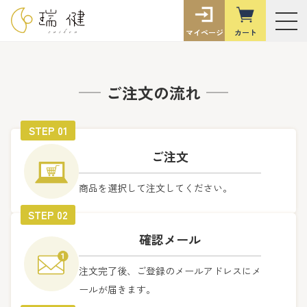
ご指定のページは見つかりません。
有限会社 瑞健®
削除されたかＵＲＬが変更されたため表示できません。
マイページ
カート
ご注文の流れ
お気に入り
STEP 01
商品一覧
ご注文
商品カテゴリ
商品を選択して注文してください。
STEP 02
おすすめの使い方
確認メール
瑞健のごま油
注文完了後、ご登録のメールアドレスにメ
ールが届きます。
ご利用ガイド